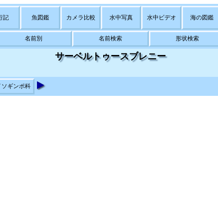
行記
魚図鑑
カメラ比較
水中写真
水中ビデオ
海の図鑑
名前別
名前検索
形状検索
サーベルトゥースブレニー
イソギンポ科