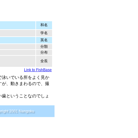
和名
学名
英名
分類
分布
全長
Link to FishBase
で泳いでいる所をよく見か
すが、動きまわるので、撮
鋭い歯ということなのでしょ
right 2001 Nangoku