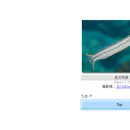
拡大写真
Nikon 1 J
撮影地：
ラパス(
うか？
Top