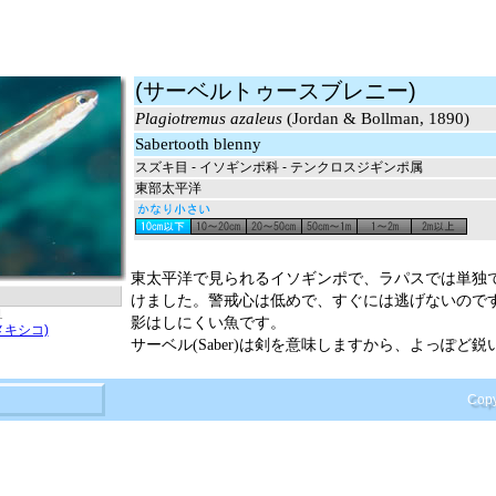
(サーベルトゥースブレニー)
Plagiotremus azaleus
(Jordan & Bollman, 1890)
Sabertooth blenny
スズキ目 - イソギンポ科 - テンクロスジギンポ属
東部太平洋
東太平洋で見られるイソギンポで、ラパスでは単独
けました。警戒心は低めで、すぐには逃げないので
1
影はしにくい魚です。
メキシコ)
サーベル(Saber)は剣を意味しますから、よっぽど
Copy