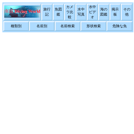
カメ
水中
旅行
魚図
水中
海の
掲示
その
ラ比
ビデ
記
鑑
写真
図鑑
板
他
較
オ
種類別
名前別
名前検索
形状検索
危険な魚