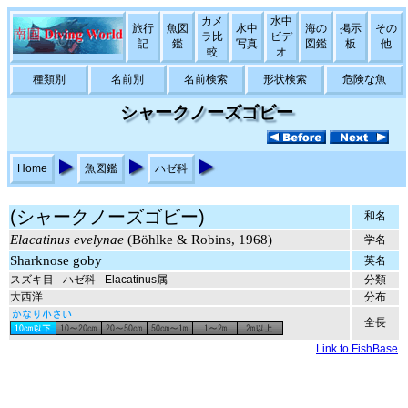
カメ
水中
旅行
魚図
水中
海の
掲示
その
ラ比
ビデ
記
鑑
写真
図鑑
板
他
較
オ
種類別
名前別
名前検索
形状検索
危険な魚
シャークノーズゴビー
Home
魚図鑑
ハゼ科
(シャークノーズゴビー)
和名
Elacatinus evelynae
(Böhlke & Robins, 1968)
学名
Sharknose goby
英名
スズキ目 - ハゼ科 - Elacatinus属
分類
大西洋
分布
全長
Link to FishBase