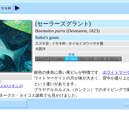
イサキ科
(セーラーズグラント)
Haemulon parra
(Desmarest, 1823)
Sailor's grunt
スズキ目 - イサキ科 - タイセイヨウイサキ属
大西洋
銀色の体色に黒い尾ビレが特徴です。
ホワイトマー
ワイトマーゲイトの方が体が大きく、背中が盛り上
-5
という違いがあります。
メル(メキシコ)
プラヤデルカルメル（カンクン）でのダイビングで
タークス・カイコス諸島でも見かけました。
Copy