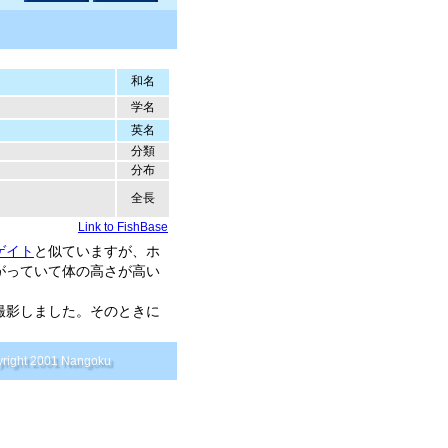
和名
学名
英名
分類
分布
全長
Link to FishBase
ゲイト
と似ていますが、ホ
がっていて体の高さが高い
撮影しました。そのときに
right 2001 Nangoku