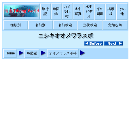
カメ
水中
旅行
魚図
水中
海の
掲示
その
ラ比
ビデ
記
鑑
写真
図鑑
板
他
較
オ
種類別
名前別
名前検索
形状検索
危険な魚
ニシキオオメワラスボ
Home
魚図鑑
オオメワラスボ科