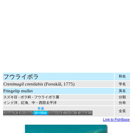
フウライボラ
和名
Crenimugil crenilabis
(Forsskål, 1775)
学名
Fringelip mullet
英名
スズキ目 - ボラ科 - フウライボラ属
分類
インド洋、紅海、中・西部太平洋
分布
全長
Link to FishBase