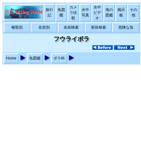
カメ
水中
旅行
魚図
水中
海の
掲示
その
ラ比
ビデ
記
鑑
写真
図鑑
板
他
較
オ
種類別
名前別
名前検索
形状検索
危険な魚
フウライボラ
Home
魚図鑑
ボラ科