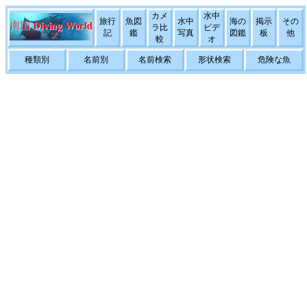
カメ
水中
旅行
魚図
水中
海の
掲示
その
ラ比
ビデ
記
鑑
写真
図鑑
板
他
較
オ
種類別
名前別
名前検索
形状検索
危険な魚