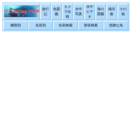
カメ
水中
旅行
魚図
水中
海の
掲示
その
ラ比
ビデ
記
鑑
写真
図鑑
板
他
較
オ
種類別
名前別
名前検索
形状検索
危険な魚