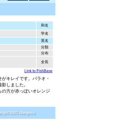
和名
学名
英名
分類
分布
全長
Link to FishBase
せがキレイです。パラオ・
撮影しました。
らの方が赤っぽいオレンジ
right 2001 Nangoku