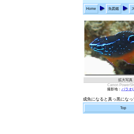
Home
魚図鑑
拡大写真
Canon PowerSh
撮影地：
パラオ(
成魚になると真っ黒になっ
Top