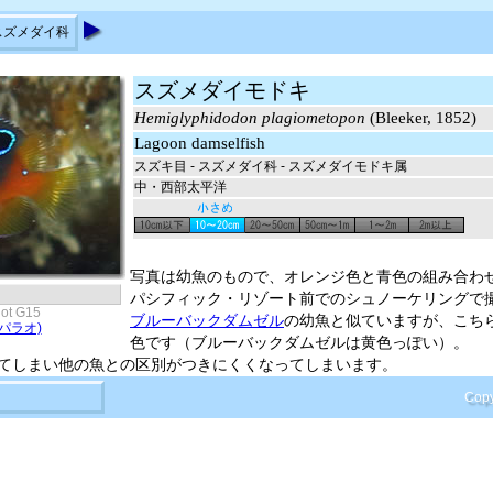
スズメダイ科
スズメダイモドキ
Hemiglyphidodon plagiometopon
(Bleeker, 1852)
Lagoon damselfish
スズキ目 - スズメダイ科 - スズメダイモドキ属
中・西部太平洋
写真は幼魚のもので、オレンジ色と青色の組み合わ
パシフィック・リゾート前でのシュノーケリングで
ot G15
ブルーバックダムゼル
の幼魚と似ていますが、こち
パラオ)
色です（ブルーバックダムゼルは黄色っぽい）。
てしまい他の魚との区別がつきにくくなってしまいます。
Copy