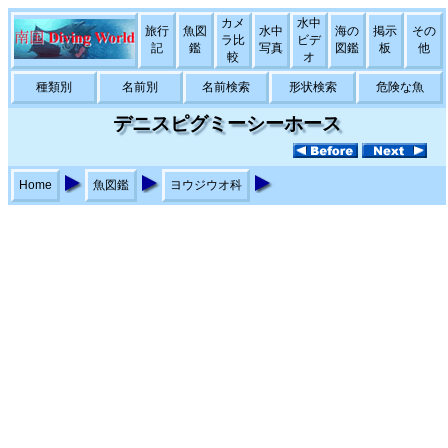
カメ
水中
旅行
魚図
水中
海の
掲示
その
ラ比
ビデ
記
鑑
写真
図鑑
板
他
較
オ
種類別
名前別
名前検索
形状検索
危険な魚
デニスピグミーシーホース
Home
魚図鑑
ヨウジウオ科