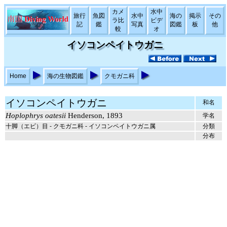
カメ
水中
旅行
魚図
水中
海の
掲示
その
ラ比
ビデ
記
鑑
写真
図鑑
板
他
較
オ
イソコンペイトウガニ
Home
海の生物図鑑
クモガニ科
イソコンペイトウガニ
和名
Hoplophrys oatesii
Henderson, 1893
学名
十脚（エビ）目 - クモガニ科 - イソコンペイトウガニ属
分類
分布