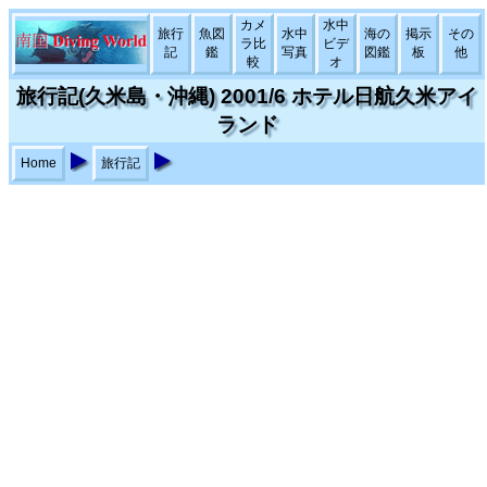
カメ
水中
旅行
魚図
水中
海の
掲示
その
ラ比
ビデ
記
鑑
写真
図鑑
板
他
較
オ
旅行記(久米島・沖縄) 2001/6 ホテル日航久米アイ
ランド
Home
旅行記