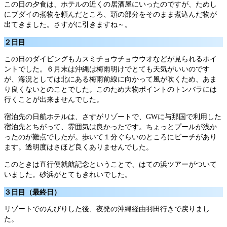
この日の夕食は、ホテルの近くの居酒屋にいったのですが、ためし
にブダイの煮物を頼んだところ、頭の部分をそのまま煮込んだ物が
出てきました。さすがに引きますね～。
２日目
この日のダイビングもカスミチョウチョウウオなどが見られるポイ
ントでした。６月末は沖縄は梅雨明けでとても天気がいいのです
が、海況としては北にある梅雨前線に向かって風が吹くため、あま
り良くないとのことでした。このため大物ポイントのトンバラには
行くことが出来ませんでした。
宿泊先の日航ホテルは、さすがリゾートで、GWに与那国で利用した
宿泊先とちがって、雰囲気は良かったです。ちょっとプールが浅か
ったのが難点でしたが。歩いて１分ぐらいのところにビーチがあり
ます。透明度はさほど良くありませんでした。
このときは直行便就航記念ということで、はての浜ツアーがついて
いました。砂浜がとてもきれいでした。
３日目（最終日）
リゾートでのんびりした後、夜発の沖縄経由羽田行きで戻りまし
た。