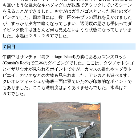
も無いような巨大なキハダマグロが数匹でアタックしているシーン
を見ることができました。さすがはガラパゴスといった感じのダイ
ビングでした。四本目には、数十匹のモブラの群れを見かけました
が、すっかり夕方で暗くなってしまい、透明度の悪さも手伝ってダ
イビング後半はほとんど何も見えないような状態になってしまいま
した。水温は２５～２６℃でした。
７日目
午前中はサンチャゴ島(Santiago Island)の隣にあるカズンズロック
(Cousin's Rock)で二本のダイビングでした。ここは、タツノオトシゴ
とイザリウオが見られるポイントですが、カマスの群れやマダラト
ビエイ、カツオなどの大物も見られました。アシカとも遊べます。
クレオレフィッシュが海底一面に寝ていたのが印象的なポイントで
もありました。ここも透明度はよくありませんでした。水温は２
５℃でした。