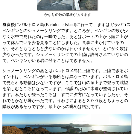
かなりの数の階段があります
昼食後にバルトロメ島(Bartolome Island)に行って、まずはガラパゴス
ペンギンとのシュノーケリングです。ところが、ペンギンの数が少
なく水中で見れたのは一瞬でした。あとはボートの上から陸に上が
って休んでいる姿を見ることにしました。食事に出かけているの
か、それとももともと少ないのかはわかりませんが、とにかく数は
少なかったです。シュノーケリングでの上陸は許可されていないの
で、ペンギンがいる岩に登ることはできません。
シュノーケリングのあとはバルトロメ島に上陸です。上陸できるポ
イントは、ペンギンがいる場所とは異なっています。バルトロメ島
で見られる動物は少ないですが、ここでは山の頂上まで登って眺望
を楽しむところになっています。保護のために木道が整備されてい
ます。私たちが登ったころは、すでに夕方になっていましたが、そ
れでもかなり暑かったです。うわさによると３００段とちょっとの
階段があるそうですが、頂上からの眺めは格別です。