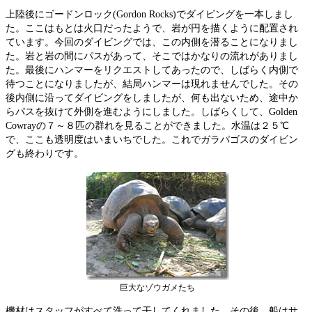
上陸後にゴードンロック(Gordon Rocks)でダイビングを一本しまし
た。ここはもとは火口だったようで、岩が円を描くように配置され
ています。今回のダイビングでは、この内側を潜ることになりまし
た。岩と岩の間にパスがあって、そこではかなりの流れがありまし
た。最後にハンマーをリクエストしてあったので、しばらく内側で
待つことになりましたが、結局ハンマーは現れませんでした。その
後内側に沿ってダイビングをしましたが、何も出ないため、途中か
らパスを抜けて外側を進むようにしました。しばらくして、Golden
Cowrayの７～８匹の群れを見ることができました。水温は２５℃
で、ここも透明度はいまいちでした。これでガラパゴスのダイビン
グも終わりです。
巨大なゾウガメたち
機材はスタッフがすべて洗って干してくれました。その後、船はサ