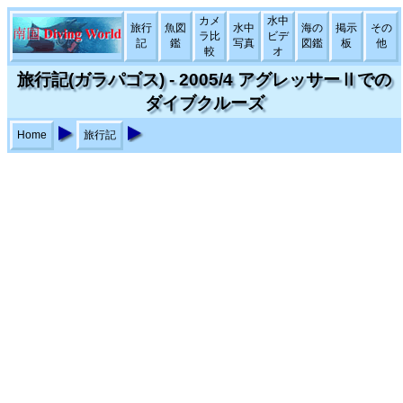
カメ
水中
旅行
魚図
水中
海の
掲示
その
ラ比
ビデ
記
鑑
写真
図鑑
板
他
較
オ
旅行記(ガラパゴス) - 2005/4 アグレッサーⅡでの
ダイブクルーズ
Home
旅行記