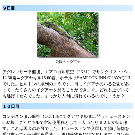
９日目
公園のイグアナ
アグレッサー下船後、エアロガル航空（2K31）でサンクリストバル
12:30発→グアヤキル15:00着。ホテルはHAMPTON INN GUAYAQUIL
でした。ヒルトンの系列のようです。街にイグアナのいる公園があ
って、たくさんのイグアナを見ることができます。どれも近づいて
も逃げませんでした。すっかり人間に慣れているのでしょうか？
１０日目
コンチネンタル航空（CO818)にてグアヤキル 0:55発→ヒューストン
6:07着。グアヤキルで空港使用税として一人当たり＄２５支払いま
す。これは現金のみ可でした。ヒューストンで入国して預け荷物を
受け取ってから税関を通過し、再び荷物を預けなおします。コンチ