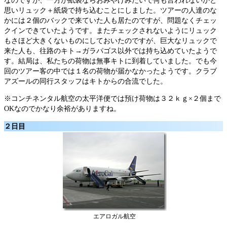
なのですが、一方が紙袋ならおみやげみたいで何も言われないかと
思いリュック＋紙袋で持ち込むことにしました。ツアーの人達のな
かには２個のバックで来ていた人も居たのですが、問題なくチェッ
クインできていたようです。またチェックされないようにリュック
もさほど大きくないものにしておいたのですが、巨大なリュックで
来た人も、往路のキト→ガラパゴス以外では持ち込めていたようで
す。結局は、私たちの荷物は無事キトに到着していました。でも今
回のツアー客の中では１名の荷物が届かなかったようです。クラブ
アズールの同行スタッフはキトからの合流でした。
※コンチネンタル航空の太平洋便では預け荷物は３２ｋｇ×２個まで
OKなのでかなり余裕がありますね。
２日目
エアロガル航空