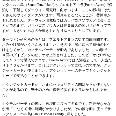
ンタクルス島（Santa Cruz Island)のプエルトアヨラ(Puerto Ayora)で停
泊し、下船してダーウィン研究所に向かいます。ここの桟橋にはた
くさんのウミイグアナがいます。写真をとるならここが一番簡単か
もしれません。ダーウィン研究所ではガラパゴスゾウガメに会うこ
とができます。ガラパゴスゾウガメは世界最大の陸ガメだそうでで
すが、大きいからなのか動きもかなりゆっくりとしています。
ダーウィン研究所のあとは、プエルトアヨラの街で自由時間です。
おみやげ屋がたくさんありました。その後、船に戻って荷物の片付
けをしてから、カクテルパーティが船内でありました。この場で、
今回のダイビングのビデオが上映されました。このビデオはDVDと
して＄６５で購入できます。Puerto Ayoraでは入港税として一人当た
り＄７０かかります。これはアグレッサーで支払うのですが、クレ
ジットカードが使えました。アグレッサーへのチップもクレジット
カードで支払うことができます。
※クレジットカードが、たまにセキュリティの問題からか使えない
ことがあるので、安全のために複数持参すると良いかもしれませ
ん。
カクテルパーティの後は、再び街に戻って夕食です。料理がなかな
か出てこなくて凄い時間がかかりましたが。その後は船に戻ってサ
ンクリストバル島(San Cristobal Island)に戻りました。