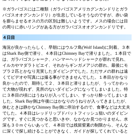
※ガラパゴスには二種類（ガラパゴスアメリカグンカンドリとガラ
パゴスオオグンカンドリ）が生息しているそうなのですが、赤い袋
を膨らませるオスの方の区別は難しいようです。メスの場合には目
の周りに赤いリングがある方がガラパゴスオオグンカンドリです。
４日目
海況が良かったらしく、早朝にはウルフ島(Wolf Island)に到着。３本
はShark Bay側で潜り、４本目はChimney Bayで潜りました。１本目で
は、ガラパゴスシャーク、ハンマーヘッドシャークが群れで見れ、
イルカやマダラトビエイ、それからギンガメアジの群れ、最後にモ
ブラ２匹とかなり充実したダイビングでした。ただサメの群れは遠
くてビデオや写真には撮る事ができませんでした。１本目がかなり
良かったので、期待して２、３本目と潜りましたが、うってかわっ
て大物が現れず、見所のないダイビングになってしまいました。特
に３本目の頃にはうねりが入ってしまい、すっかり酔ってしまいま
した。Shark Bay側は午後にはかなりのうねりが入ってきましたが、
休むときは静かなChimney Bay側に停泊するので、食事などは大丈夫
でした。４本目はレッドリップドバットフィッシュ狙いのダイビン
グです。すぐに見つかると思いきや、なかなか見つかりません。水
深も３０ｍぐらいあって、４本目では残留窒素の制限から、そんな
に深くで探し続けることができなく、ガイドが探してくれていると