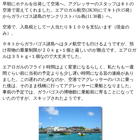
早朝にホテルを出発して空港へ。アグレッサーのスタッフはキトの
空港で迎えてくれました。エアロガル航空(2K30)にてキト(9:15発）
からガラパゴス諸島のサンクリストバル島(11:30着）へ。
空港で、入島税として一人当たり＄１００を支払います（現金の
み）。
※キトからガラパゴス諸島へはタメ航空でも行けるようですが、預
け荷物の重量制限が２０ｋｇ×１個と厳しいのが難点です。エアロガ
ルは３５ｋｇ×１個なので大丈夫でした。
エアロガルのフライト時間はよく変更になるらしく、私たちも一週
間ぐらい前に当初の予定よりも少し遅い時間になる旨の連絡があり
ました。この遅れのためなのか、空港でアグレッサーのバスに乗っ
た後は、そのまま桟橋に行ってアグレッサーに乗船となりました。
事前の予定では、ガラパゴスの博物館に乗船前に寄ることになって
いたのですが、スキップされたようです。