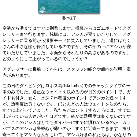
港の様子
空港から港まではすぐに到着します。桟橋からはゴムボートでアグ
レッサーまで行きます。桟橋には、アシカが寝ていたりして、アグ
レッサーに乗る前から撮影モードに突入していました。港にはたく
さんの小さな船が停泊しているのですが、その船の上にアシカが寝
ていたりしていました。水面からそれなりの高さがあるのですが、
どのようにして上がっているのでしょうか？
アグレッサーに乗船してからは、スタッフの紹介や船内の説明・案
内があります。
この日のダイビングはロボス島(Isla Lobos)でのチェックダイブの一
本のみでした。適正なウェイトを決めるのが目的のポイントで、ガ
イドも付きません。水深７ｍ程度のポイントでアシカと遊べます
が、透明度は良くないです。ほとんどの人はウエイトを決めたら、
すぐに上がっていました。私たちがエントリするころには、すでに
上がっている人達がいたほどです。確かに透明度は良くないのです
が、ここのアシカはとてもダイバーにすでに慣れているのか、ガラ
パゴスのアシカは警戒心が薄いのか、すぐに近寄ってきます。擦り
寄ってくるアシカなんかもいて、アシカ好きの私たちは、かなりの