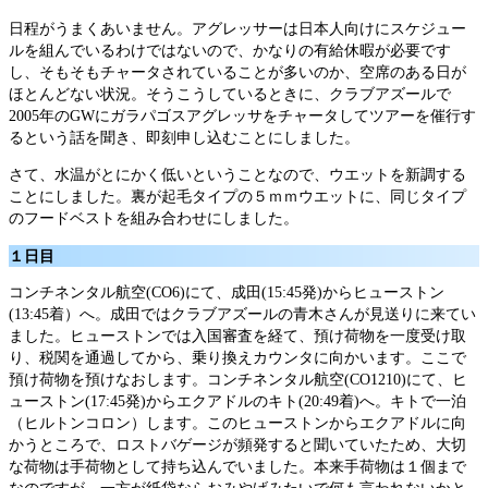
日程がうまくあいません。アグレッサーは日本人向けにスケジュー
ルを組んでいるわけではないので、かなりの有給休暇が必要です
し、そもそもチャータされていることが多いのか、空席のある日が
ほとんどない状況。そうこうしているときに、クラブアズールで
2005年のGWにガラパゴスアグレッサをチャータしてツアーを催行す
るという話を聞き、即刻申し込むことにしました。
さて、水温がとにかく低いということなので、ウエットを新調する
ことにしました。裏が起毛タイプの５ｍｍウエットに、同じタイプ
のフードベストを組み合わせにしました。
１日目
コンチネンタル航空(CO6)にて、成田(15:45発)からヒューストン
(13:45着）へ。成田ではクラブアズールの青木さんが見送りに来てい
ました。ヒューストンでは入国審査を経て、預け荷物を一度受け取
り、税関を通過してから、乗り換えカウンタに向かいます。ここで
預け荷物を預けなおします。コンチネンタル航空(CO1210)にて、ヒ
ューストン(17:45発)からエクアドルのキト(20:49着)へ。キトで一泊
（ヒルトンコロン）します。このヒューストンからエクアドルに向
かうところで、ロストバゲージが頻発すると聞いていたため、大切
な荷物は手荷物として持ち込んでいました。本来手荷物は１個まで