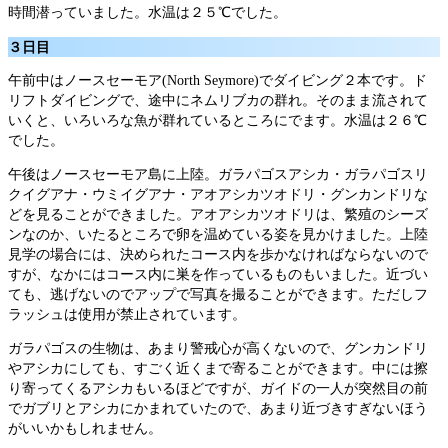
時間潜っていました。水温は２５℃でした。
３日目
午前中はノースセーモア(North Seymore)でダイビング２本です。ド
リフトダイビングで、途中にネムリブカの群れ。そのまま流されて
いくと、いろいろな魚が群れているところにでます。水温は２６℃
でした。
午後はノースセーモア島に上陸。ガラパゴスアシカ・ガラパゴスリ
クイグアナ・ウミイグアナ・アオアシカツオドリ・グンカンドリな
どを見ることができました。アオアシカツオドリは、繁殖のシーズ
ンなのか、いたるところで卵を温めている姿を見かけました。上陸
見学の場合には、決められたコース内を歩かなければならないので
すが、なかにはコース内に巣を作っているものもいました。近づい
ても、逃げないのでアップで写真を撮ることができます。ただしフ
ラッシュは使用が禁止されています。
ガラパゴスの生物は、あまり警戒心が高くないので、グンカンドリ
やアシカにしても、すごく近くまで寄ることができます。中には擦
り寄ってくるアシカもいるほどですが、ガイドの一人が突然目の前
でガブリとアシカにかまれていたので、あまり近づきすぎないほう
がいいかもしれません。