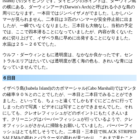
Island)でのダイビングです。ダイビングのポイントは、ダーウィン島
の横にある、ダーウィンアーチ(Darwin's Arch)と呼ばれる小さな島の
周りになります。一本目ではジンベイザメがでました。しかしハン
マーが見られません。二本目は３匹のハンマーが安全停止前に出ま
したが、一瞬でいなくなりました。三本目も大物なし。当初の予定
では、ここで四本潜ることになっていましたが、内容が良くないた
めに切り上げて、イザベラ島に早めに出発することになりました。
水温は２５～２６℃でした。
ウルフ・ダーウィンともに透明度は、なかなか良かったです。セン
トラルエリアはたいていは透明度が悪く海の色も、きれいな青には
なっていませんでした。
６日目
イザベラ島(Isabela Island)のカボマーシャル(Cabo Marshall)ではマンタ
の確率９０％とのことでしたが、一本目と二本目でみることができ
ました。といっても、ちょっと遠くてしかもすぐにどこかに行って
しまったので写真・ビデオには写すことができませんでした。それ
にしても、クレオレフィッシュがどのポイントにもたくさんいま
す。クリーニングはバーバーフィッシュが行っているようで、クレ
オフィッシュがさかんに掃除をお願いしていました。バーバーフィ
ッシュはとても忙しそうでした。二本目・三本目でBLACK STRIPED
SALEMAの群れとバラクーダの群れが見つかり、これまで見たこと