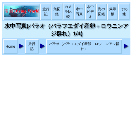
カメ
水中
旅行
魚図
水中
海の
掲示
その
ラ比
ビデ
記
鑑
写真
図鑑
板
他
較
オ
水中写真(パラオ（バラフエダイ産卵＋ロウニンア
ジ群れ）1/4)
旅行
パラオ（バラフエダイ産卵＋ロウニンアジ群
Home
記
れ）