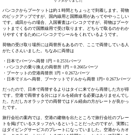
サラダがでました
バンコクからプーケットは約１時間とちょっとで到着します。荷物
のピックアップですが、国内線用と国際線用があってややっこしい
です。成田からの場合、入国審査はバンコクですが、荷物はプーケ
ットまでくるので国際線用で受け取ります。どちらで取るのかわか
りやすくするためにバンコクでシールをくれているようです。
荷物の受け取り場所には両替所もあるので、ここで両替している人
がたくさんいました。ちなみに両替は
・日本でバーツへ両替 1円 = 0.2531バーツ
・バンコクの乗り換えの両替所 1円 = 0.2665バーツ
・プーケットの空港両替所 1円 = 0.2672バーツ
・日本でドルへ両替、プーケットでドルから両替 1円= 0.2673バーツ
だったので、日本で両替するよりはタイに来てから両替した方が得
です。空港で両替する分にはドルを経由する必要はありませんでし
た。ただしカオラックでの両替ではドル経由の方がレートが良かっ
たです。
旅行会社の案内では、空港の建物を出たところで旅行会社のプレー
トを掲げているスタッフがいるということだったのですが、実際に
はダイビングサービスのプレートになっていました。空港からカオ