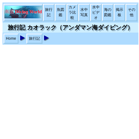
カメ
水中
旅行
魚図
水中
海の
掲示
その
ラ比
ビデ
記
鑑
写真
図鑑
板
他
較
オ
旅行記 カオラック（アンダマン海ダイビング）
Home
旅行記