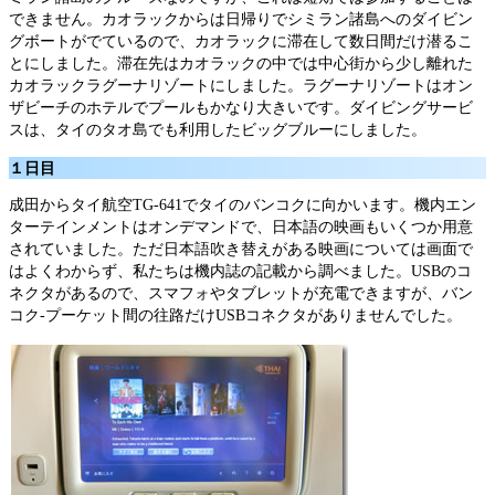
できません。カオラックからは日帰りでシミラン諸島へのダイビン
グボートがでているので、カオラックに滞在して数日間だけ潜るこ
とにしました。滞在先はカオラックの中では中心街から少し離れた
カオラックラグーナリゾートにしました。ラグーナリゾートはオン
ザビーチのホテルでプールもかなり大きいです。ダイビングサービ
スは、タイのタオ島でも利用したビッグブルーにしました。
１日目
成田からタイ航空TG-641でタイのバンコクに向かいます。機内エン
ターテインメントはオンデマンドで、日本語の映画もいくつか用意
されていました。ただ日本語吹き替えがある映画については画面で
はよくわからず、私たちは機内誌の記載から調べました。USBのコ
ネクタがあるので、スマフォやタブレットが充電できますが、バン
コク-プーケット間の往路だけUSBコネクタがありませんでした。