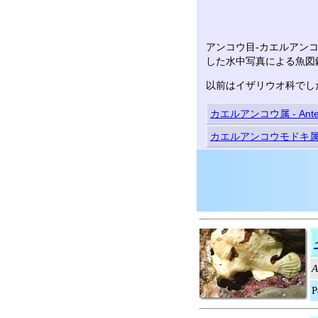
アンコウ目-カエルアンコウ科
した水中写真による魚図
以前はイザリウオ科でし
カエルアンコウ属 - Anten
カエルアンコウモドキ属 - A
A
P