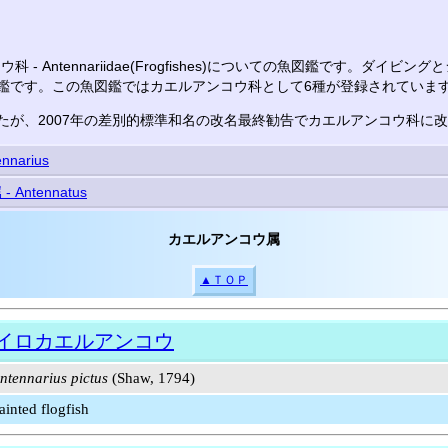
 - Antennariidae(Frogfishes)についての魚図鑑です。ダイビ
鑑です。この魚図鑑ではカエルアンコウ科として6種が登録されていま
たが、2007年の差別的標準和名の改名最終勧告でカエルアンコウ科に
narius
ntennatus
カエルアンコウ属
▲ＴＯＰ
イロカエルアンコウ
ntennarius pictus
(Shaw, 1794)
ainted flogfish