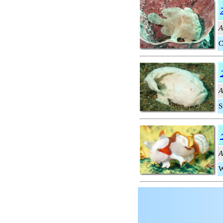
A
C
A
S
A
W