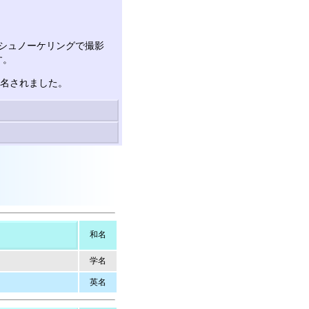
ングとシュノーケリングで撮影
す。
改名されました。
和名
学名
英名