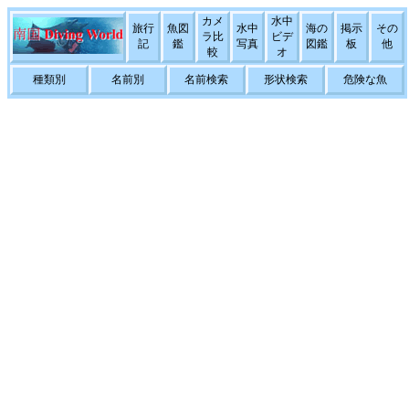
カメ
水中
旅行
魚図
水中
海の
掲示
その
ラ比
ビデ
記
鑑
写真
図鑑
板
他
較
オ
種類別
名前別
名前検索
形状検索
危険な魚