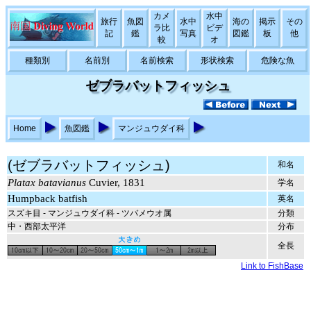
カメ
水中
旅行
魚図
水中
海の
掲示
その
ラ比
ビデ
記
鑑
写真
図鑑
板
他
較
オ
種類別
名前別
名前検索
形状検索
危険な魚
ゼブラバットフィッシュ
Home
魚図鑑
マンジュウダイ科
(ゼブラバットフィッシュ)
和名
Platax batavianus
Cuvier, 1831
学名
Humpback batfish
英名
スズキ目 - マンジュウダイ科 - ツバメウオ属
分類
中・西部太平洋
分布
全長
Link to FishBase