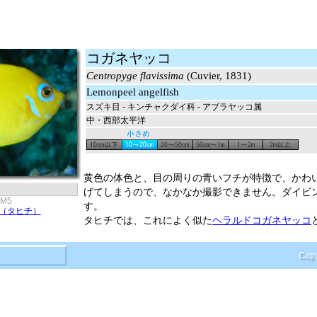
コガネヤッコ
Centropyge flavissima
(Cuvier, 1831)
Lemonpeel angelfish
スズキ目 - キンチャクダイ科 - アブラヤッコ属
中・西部太平洋
黄色の体色と、目の周りの青いフチが特徴で、かわ
げてしまうので、なかなか撮影できません。ダイビ
0M5
す。
（タヒチ）
タヒチでは、これによく似た
ヘラルドコガネヤッコ
Copy