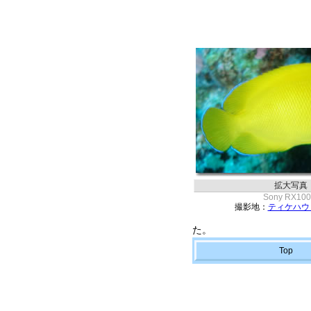
拡大写真
Sony RX10
撮影地：
ティケハウ
た。
Top