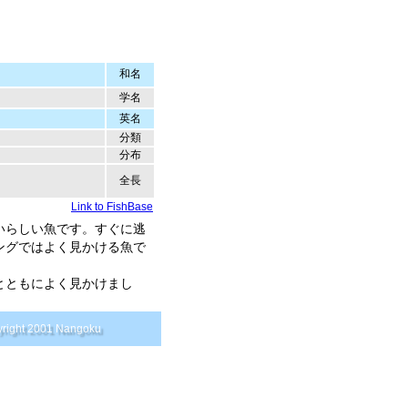
和名
学名
英名
分類
分布
全長
Link to FishBase
いらしい魚です。すぐに逃
ングではよく見かける魚で
とともによく見かけまし
right 2001 Nangoku