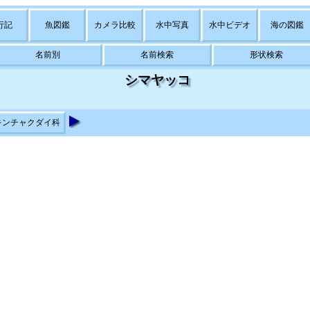
行記
魚図鑑
カメラ比較
水中写真
水中ビデオ
海の図鑑
名前別
名前検索
形状検索
シマヤッコ
キンチャクダイ科