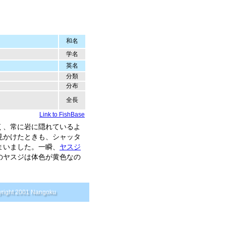
和名
学名
英名
分類
分布
全長
Link to FishBase
く、常に岩に隠れているよ
見かけたときも、シャッタ
まいました。一瞬、
ヤスジ
のヤスジは体色が黄色なの
right 2001 Nangoku