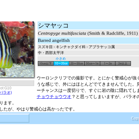
シマヤッコ
Centropyge multifasciata
(Smith & Radcliffe, 1911)
Barred angelfish
スズキ目 - キンチャクダイ科 - アブラヤッコ属
中・西部太平洋
ウーロンクリフでの撮影です。とにかく警戒心が強
うな感じで、外にはほとんどでてきませんでした。
ot G10
ーチャンスは一度切りで、すぐに岩の陰に隠れてし
パラオ)
チョウチョウウオ
？と思ってしまいますが、パラオ
ります。
したが、やはり警戒心は高かったです。
Copy