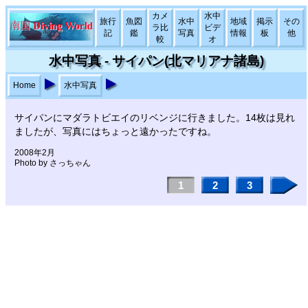
カメ
水中
旅行
魚図
水中
地域
掲示
その
ラ比
ビデ
記
鑑
写真
情報
板
他
較
オ
水中写真 - サイパン(北マリアナ諸島)
Home
水中写真
サイパンにマダラトビエイのリベンジに行きました。14枚は見れ
ましたが、写真にはちょっと遠かったですね。
2008年2月
Photo by さっちゃん