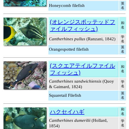
英
Honeycomb filefish
名
(オレンジスポッテッドフ
和
名
ァイルフィッシュ)
学
Cantherhines pullus
(Ranzani, 1842)
名
英
Orangespotted filefish
名
(スクエアテイルファイル
和
名
フィッシュ)
Cantherhines sandwichiensis
(Quoy
学
名
& Gaimard, 1824)
英
Squaretail Filefish
名
和
ハクセイハギ
名
Cantherhines dumerilii
(Hollard,
学
名
1854)