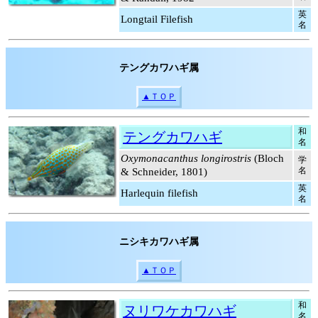
英
Longtail Filefish
名
テングカワハギ属
▲ＴＯＰ
和
テングカワハギ
名
Oxymonacanthus longirostris
(Bloch
学
名
& Schneider, 1801)
英
Harlequin filefish
名
ニシキカワハギ属
▲ＴＯＰ
和
ヌリワケカワハギ
名