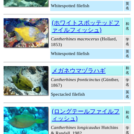
英
Whitespotted filefish
名
(ホワイトスポッテッドフ
和
名
ァイルフィッシュ)
Cantherhines macrocerus
(Hollard,
学
名
1853)
英
Whitespotted filefish
名
和
メガネウマヅラハギ
名
Cantherhines fronticinctus
(Günther,
学
名
1867)
英
Spectacled filefish
名
(ロングテールファイルフ
和
名
ィッシュ)
Cantherhines longicaudus
Hutchins
学
名
& Randall, 1982