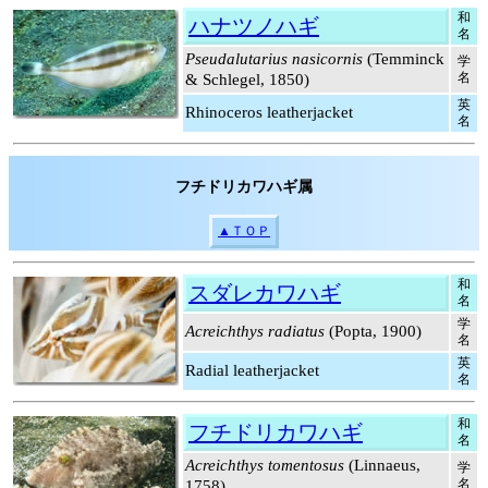
和
ハナツノハギ
名
Pseudalutarius nasicornis
(Temminck
学
名
& Schlegel, 1850)
英
Rhinoceros leatherjacket
名
フチドリカワハギ属
▲ＴＯＰ
和
スダレカワハギ
名
学
Acreichthys radiatus
(Popta, 1900)
名
英
Radial leatherjacket
名
和
フチドリカワハギ
名
Acreichthys tomentosus
(Linnaeus,
学
名
1758)