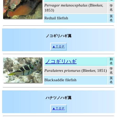
Pervagor melanocephalus
(Bleeker,
学
名
1853)
英
Redtail filefish
名
ノコギリハギ属
▲ＴＯＰ
和
ノコギリハギ
名
学
Paraluteres prionurus
(Bleeker, 1851)
名
英
Blacksaddle filefish
名
ハナツノハギ属
▲ＴＯＰ