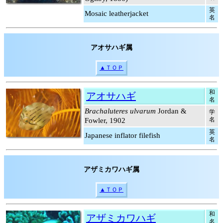
英
Mosaic leatherjacket
名
アオサハギ属
▲ＴＯＰ
和
アオサハギ
名
Brachaluteres ulvarum
Jordan &
学
名
Fowler, 1902
英
Japanese inflator filefish
名
アザミカワハギ属
▲ＴＯＰ
和
アザミカワハギ
名