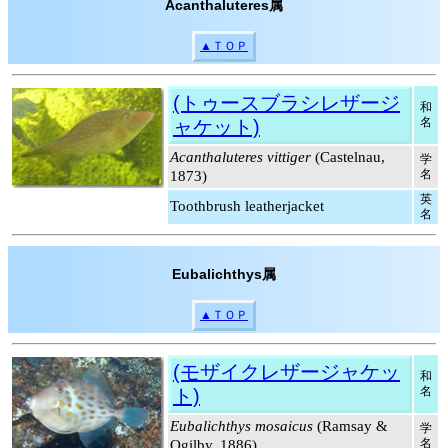
Acanthaluteres属
▲ＴＯＰ
(トゥースブラシレザージ
和
名
ャケット)
Acanthaluteres vittiger
(Castelnau,
学
名
1873)
英
Toothbrush leatherjacket
名
Eubalichthys属
▲ＴＯＰ
(モザイクレザージャケッ
和
名
ト)
Eubalichthys mosaicus
(Ramsay &
学
名
Ogilby, 1886)