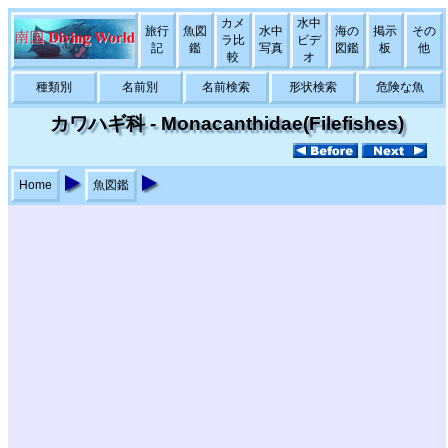
カメ
水中
旅行
魚図
水中
海の
掲示
その
ラ比
ビデ
記
鑑
写真
図鑑
板
他
較
オ
種類別
名前別
名前検索
形状検索
危険な魚
カワハギ科 - Monacanthidae(Filefishes)
Home
魚図鑑