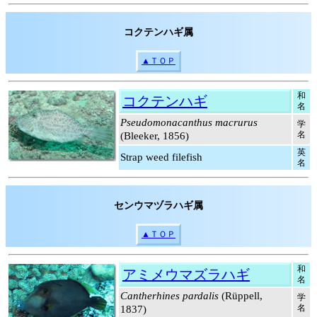
コクテンハギ属
▲ＴＯＰ
和
コクテンハギ
名
Pseudomonacanthus macrurus
学
名
(Bleeker, 1856)
英
Strap weed filefish
名
センウマヅラハギ属
▲ＴＯＰ
和
アミメウマズラハギ
名
Cantherhines pardalis
(Rüppell,
学
名
1837)