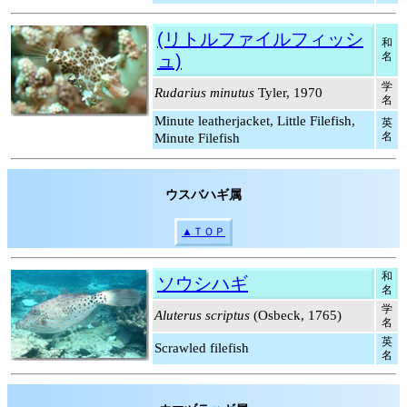
(リトルファイルフィッシ
和
名
ュ)
学
Rudarius minutus
Tyler, 1970
名
Minute leatherjacket, Little Filefish,
英
名
Minute Filefish
ウスバハギ属
▲ＴＯＰ
和
ソウシハギ
名
学
Aluterus scriptus
(Osbeck, 1765)
名
英
Scrawled filefish
名