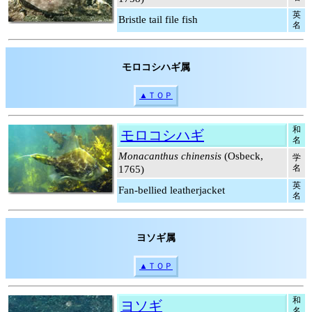
英
Bristle tail file fish
名
モロコシハギ属
▲ＴＯＰ
和
モロコシハギ
名
Monacanthus chinensis
(Osbeck,
学
名
1765)
英
Fan-bellied leatherjacket
名
ヨソギ属
▲ＴＯＰ
和
ヨソギ
名