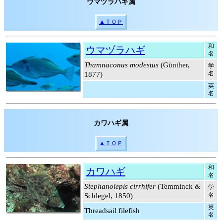
ウマヅラハギ属
▲ＴＯＰ
和
ウマヅラハギ
名
Thamnaconus modestus
(Günther,
学
名
1877)
英
名
カワハギ属
▲ＴＯＰ
和
カワハギ
名
Stephanolepis cirrhifer
(Temminck &
学
名
Schlegel, 1850)
英
Threadsail filefish
名