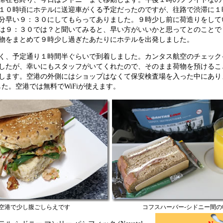
１０時頃にホテルに送迎車がくる予定だったのですが、往路で渋滞に１
分早い９：３０にしてもらってありました。９時少し前に荷造りをして
は９：３０では？と聞いてみると、早い方がいいかと思ってとのことで
物をまとめて９時少し過ぎたあたりにホテルを出発しました。
く、予定通り１時間半ぐらいで到着しました。カンタス航空のチェック
したが、幸いにもスタッフがいてくれたので、そのまま荷物を預けるこ
します。空港の外側にはショップはなくて保安検査場を入った中にあり
た。空港では無料でWiFiが使えます。
空港で少し腹ごしらえです
コフスハーバー-シドニー間の