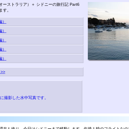
ーストラリア）＋ シドニーの旅行記 Part6
ます。
編）
編）
編）
編）
編）
>>
に撮影した水中写真です。
滞在も終り、今日はシドニーまで移動します。午後１時のフライトなの