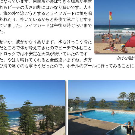
になっています。何箇所か遊泳できる場所が用意
れもビーチの広さの割にはかなり狭いです。人も
。旗の外で泳ごうとするとライフガードに笛を鳴
外れたり、空いているからと外側で泳ごうとする
ていました。ライフガードは午後６時ぐらいまで
た。
せいか、波がかなりあります。水もけっこう冷た
だところで体が冷えてきたのでビーチで休むこと
トロックでは不安定な天気が続いていたのです
泳げる場所
た。やはり晴れてくれると全然違いますね。夕方
び海で泳ぐのも寒そうだったので、ホテルのプールに行ってみることに