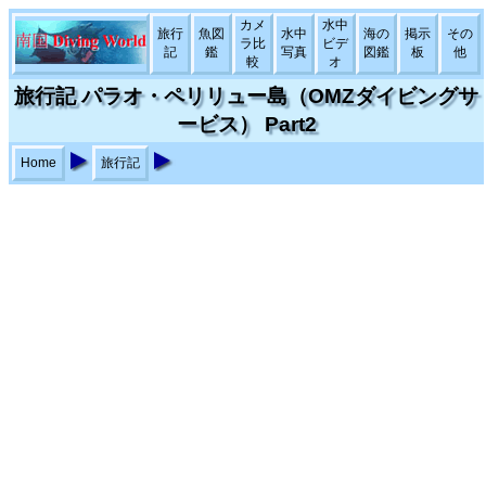
カメ
水中
旅行
魚図
水中
海の
掲示
その
ラ比
ビデ
記
鑑
写真
図鑑
板
他
較
オ
旅行記 パラオ・ペリリュー島（OMZダイビングサ
ービス） Part2
Home
旅行記