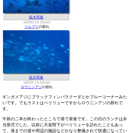
拡大写真
α6000 16-50mm
ツムブリ
の群れ
拡大写真
α6000 16-50mm
ロウニンアジ
の群れ
ギンガメアジにブラックフィンバラクーダとかブルーコーナーみた
いです。でもラストはペリリューですからロウニンアジの群れで
す。
午前の二本が終わったところで港で昼食です。この日のランチは弁
当形式でした。以前に天皇陛下がペリリューを訪れたこともあっ
て、港までの道や周辺の施設などかなり整備されて快適になってい